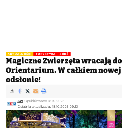
AKTUALNOŚCI
TURYSTYKA
ŁÓDŹ
Magiczne Zwierzęta wracają do
Orientarium. W całkiem nowej
odsłonie!
SW
Opublikowano 18.10.2025
Ostatnia aktualizacja: 18.10.2025 09:13