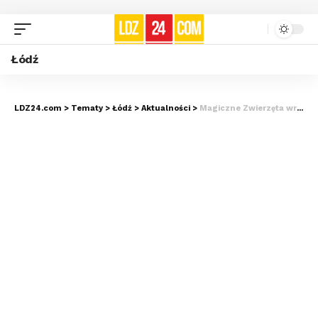
Łódź
LDZ24.com
>
Tematy
>
Łódź
>
Aktualności
>
Magiczne Zwierzęta wracają do Orientarium. W całkiem nowej odsłonie!