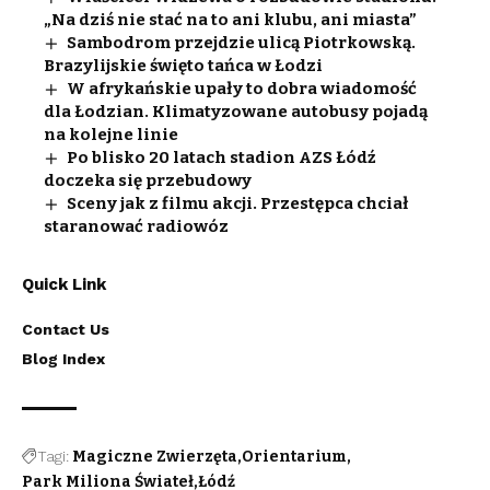
„Na dziś nie stać na to ani klubu, ani miasta”
Sambodrom przejdzie ulicą Piotrkowską.
Brazylijskie święto tańca w Łodzi
W afrykańskie upały to dobra wiadomość
dla Łodzian. Klimatyzowane autobusy pojadą
na kolejne linie
Po blisko 20 latach stadion AZS Łódź
doczeka się przebudowy
Sceny jak z filmu akcji. Przestępca chciał
staranować radiowóz
Quick Link
Contact Us
Blog Index
Tagi:
Magiczne Zwierzęta
Orientarium
Park Miliona Świateł
Łódź