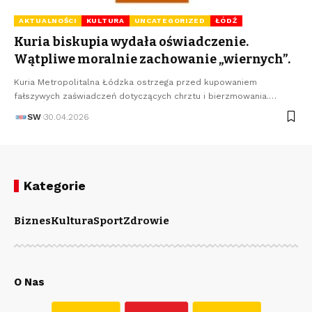
AKTUALNOŚCI
KULTURA
UNCATEGORIZED
ŁÓDŹ
Kuria biskupia wydała oświadczenie.
Wątpliwe moralnie zachowanie „wiernych”.
Kuria Metropolitalna Łódzka ostrzega przed kupowaniem
fałszywych zaświadczeń dotyczących chrztu i bierzmowania.…
SW
30.04.2026
Kategorie
Biznes
Kultura
Sport
Zdrowie
O Nas