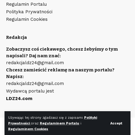
Regulamin Portalu
Polityka Prywatności
Regulamin Cookies
Redakcja
Zobaczysz coś ciekawego, chcesz żebyśmy o tym
napisali? Daj nam znać:
redakcjaldz24@gmail.com
Chcesz zamieścić reklamę na naszym portalu?
Napisz:
redakcjaldz24@gmail.com
Wydawcą portalu jest
LDZ24.com
Używając tej strony zgadzasz się z zapisami
Polityki
Prywatności
oraz
Regulaminem Portalu
i
Accept
©
LDZ24.com
Wszystkie prawa zastrzeżone. Wykonanie strony
Regulaminem Cookies
WR7.pl