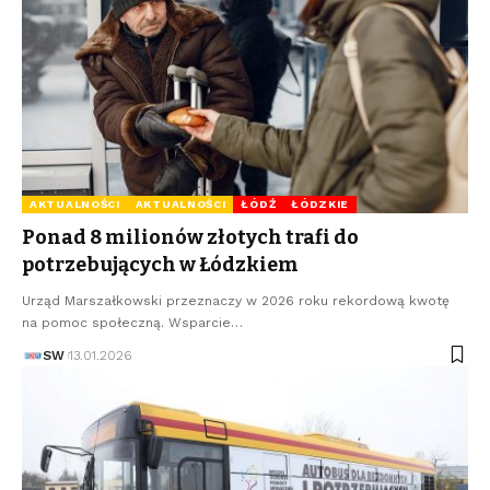
AKTUALNOŚCI
AKTUALNOŚCI
ŁÓDŹ
ŁÓDZKIE
Ponad 8 milionów złotych trafi do
potrzebujących w Łódzkiem
Urząd Marszałkowski przeznaczy w 2026 roku rekordową kwotę
na pomoc społeczną. Wsparcie…
SW
13.01.2026