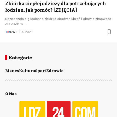
Zbiórka ciepłej odzieży dla potrzebujących
łodzian. Jak pomóc? [ZDJĘCIA]
Rozpoczęła się jesienna zbiórka ciepłych ubrań i obuwia zimowego
dla osób w…
SW
08.10.2025
Kategorie
Biznes
Kultura
Sport
Zdrowie
O Nas