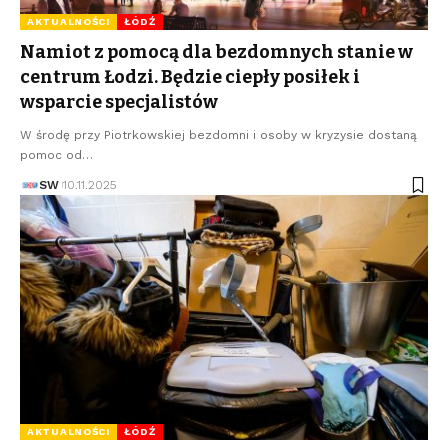
AKTUALNOŚCI
ŁÓDŹ
Namiot z pomocą dla bezdomnych stanie w
centrum Łodzi. Będzie ciepły posiłek i
wsparcie specjalistów
W środę przy Piotrkowskiej bezdomni i osoby w kryzysie dostaną
pomoc od…
SW
10.11.2025
AKTUALNOŚCI
ŁÓDŹ