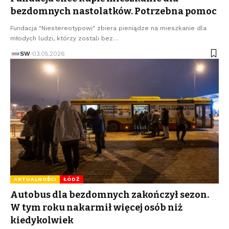
bezdomnych nastolatków. Potrzebna pomoc
Fundacja "Niestereotypowi" zbiera pieniądze na mieszkanie dla
młodych ludzi, którzy zostali bez…
SW
03.05.2026
AKTUALNOŚCI
ŁÓDŹ
Autobus dla bezdomnych zakończył sezon.
W tym roku nakarmił więcej osób niż
kiedykolwiek