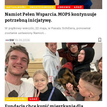
AKTUALNOŚCI
UNCATEGORIZED
ZDROWIE
ŁÓDŹ
Namiot Pełen Wsparcia. MOPS kontynuuje
potrzebną inicjatywę.
W piątkowy wieczór, 22 maja, w Pasażu Schillera, ponownie
zostanie ustawiony Namiot…
SW
19.05.2026
AKTUALNOŚCI
ŁÓDŹ
Fundacja chce kupić mieszkanie dla