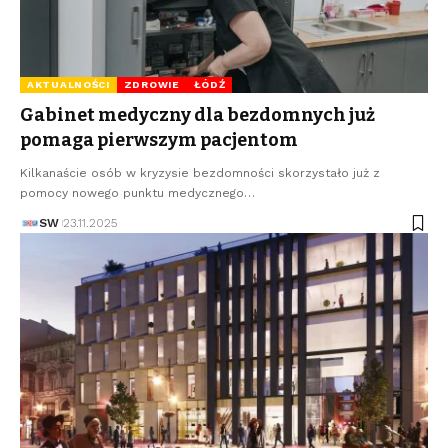
AKTUALNOŚCI
ZDROWIE
ŁÓDŹ
Gabinet medyczny dla bezdomnych już
pomaga pierwszym pacjentom
Kilkanaście osób w kryzysie bezdomności skorzystało już z
pomocy nowego punktu medycznego…
SW
23.11.2025