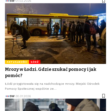
SW
01.02.2026
AKTUALNOŚCI
ŁÓDŹ
Mrozy w Łodzi. Gdzie szukać pomocy i jak
pomóc?
Łódź przygotowała się na nadchodzące mrozy. Miejski Ośrodek
Pomocy Społecznej wspólnie ze…
SW
30.01.2026