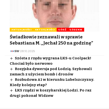
AKTUALNOŚCI
AKTUALNOŚCI
ŁÓDŹ
ŁÓDZKIE
Świadkowie zeznawali w sprawie
Sebastiana M. „Jechał 250 na godzinę”
SW
28.10.2025
Szósta z rzędu wygrana ŁKS-u Coolpack!
Chociaż było nerwowo
Rosyjska dywersja pod Łodzią. Szykowali
zamach z użyciem bomb i dronów
Rozbudowa A1 w kierunku Lubelszczyzny.
Kiedy kolejny etap?
ŁKS rządzi w koszykarskiej Łodzi. Po raz
drugi pokonał Widzew