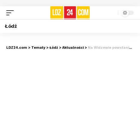
Łódź
LDZ24.com
>
Tematy
>
Łódź
>
Aktualności
>
Na Widzewie powstanie aquapark. Postawi go firma, która budowała stadion ŁKS-u