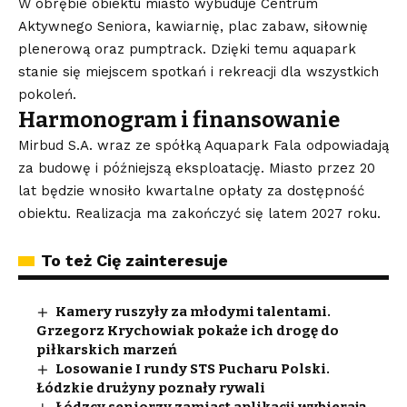
W obrębie obiektu miasto wybuduje Centrum
Aktywnego Seniora, kawiarnię, plac zabaw, siłownię
plenerową oraz pumptrack. Dzięki temu aquapark
stanie się miejscem spotkań i rekreacji dla wszystkich
pokoleń.
Harmonogram i finansowanie
Mirbud S.A. wraz ze spółką Aquapark Fala odpowiadają
za budowę i późniejszą eksploatację. Miasto przez 20
lat będzie wnosiło kwartalne opłaty za dostępność
obiektu. Realizacja ma zakończyć się latem 2027 roku.
To też Cię zainteresuje
Kamery ruszyły za młodymi talentami.
Grzegorz Krychowiak pokaże ich drogę do
piłkarskich marzeń
Losowanie I rundy STS Pucharu Polski.
Łódzkie drużyny poznały rywali
Łódzcy seniorzy zamiast aplikacji wybierają