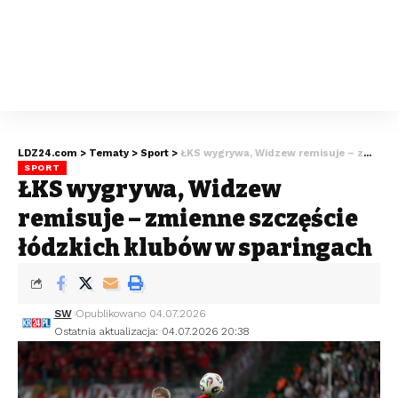
LDZ24.com
>
Tematy
>
Sport
>
ŁKS wygrywa, Widzew remisuje – zmienne szczęście łódzkich klubów w sparingach
SPORT
ŁKS wygrywa, Widzew
remisuje – zmienne szczęście
łódzkich klubów w sparingach
SW
Opublikowano 04.07.2026
Ostatnia aktualizacja: 04.07.2026 20:38