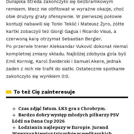
Dunajska Streda zakończyło się bezbramkowym
remisem. Mecz nie obfitował w wyraźne okazje, choć
obie drużyny grały ofensywnie. W pierwszej połowie
kontuzji nabawili się Tonio Teklić i Mateusz Żyro, żółte
kartki zobaczyli też Giorgi Gagua i Ricardo Visus, a
czerwoną karę otrzymał Sebastian Bergier.
Po przerwie trener Aleksandar Vuković dokonał niemal
kompletnej zmiany składu. Najbliżej zdobycia gola byli
Emil Kornvig, Karol Świderski i Samuel Akere, jednak
żaden z nich nie trafił do siatki. Ostatecznie spotkanie
zakończyło się wynikiem 0:0.
To też Cię zainteresuje
Czas zdjąć fatum. ŁKS gra z Chrobrym.
Bardzo dobry występ młodych piłkarzy PSV
Łódź na Dana Cup 2026
Łodzianin najlepszy w Europie. Jurand
Wawrzonkiewicz triumfuje w wędkarskich