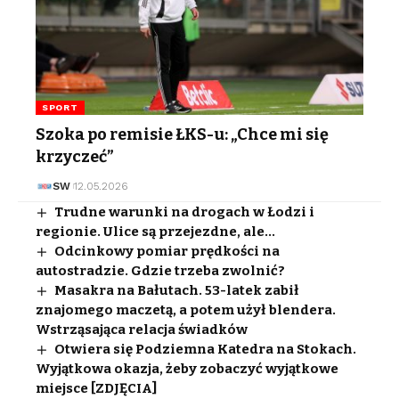
SPORT
Szoka po remisie ŁKS-u: „Chce mi się
krzyczeć”
SW
12.05.2026
Trudne warunki na drogach w Łodzi i
regionie. Ulice są przejezdne, ale…
Odcinkowy pomiar prędkości na
autostradzie. Gdzie trzeba zwolnić?
Masakra na Bałutach. 53-latek zabił
znajomego maczetą, a potem użył blendera.
Wstrząsająca relacja świadków
Otwiera się Podziemna Katedra na Stokach.
Wyjątkowa okazja, żeby zobaczyć wyjątkowe
miejsce [ZDJĘCIA]