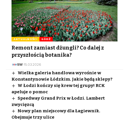
AKTUALNOŚCI
ŁÓDŹ
Remont zamiast dżungli? Co dalej z
przyszłością botanika?
SW
15.03.2026
Wielka galeria handlowa wyrośnie w
Konstantynowie Łódzkim. Jakie będą sklepy?
W Łodzi kończy się krew tej grupy! RCK
apeluje o pomoc
Speedway Grand Prix w Łodzi. Lambert
zwycięzcą
Nowy plan miejscowy dla Łagiewnik.
Obejmuje trzy ulice