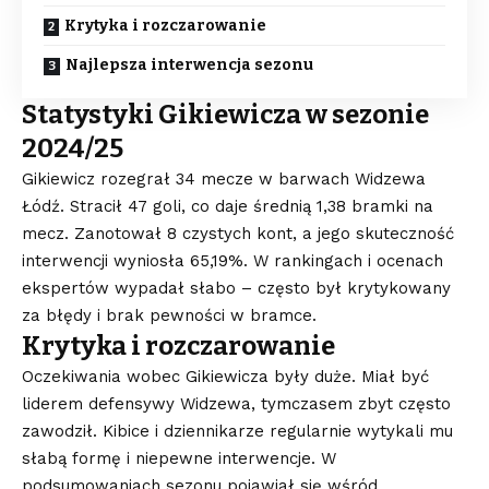
Krytyka i rozczarowanie
Najlepsza interwencja sezonu
Statystyki Gikiewicza w sezonie
2024/25
Gikiewicz rozegrał 34 mecze w barwach Widzewa
Łódź. Stracił 47 goli, co daje średnią 1,38 bramki na
mecz. Zanotował 8 czystych kont, a jego skuteczność
interwencji wyniosła 65,19%. W rankingach i ocenach
ekspertów wypadał słabo – często był krytykowany
za błędy i brak pewności w bramce.
Krytyka i rozczarowanie
Oczekiwania wobec Gikiewicza były duże. Miał być
liderem defensywy Widzewa, tymczasem zbyt często
zawodził. Kibice i dziennikarze regularnie wytykali mu
słabą formę i niepewne interwencje. W
podsumowaniach sezonu pojawiał się wśród