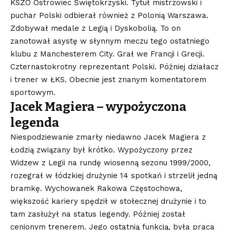
KSZO Ostrowiec Świętokrzyski. Tytuł mistrzowski i
puchar Polski odbierał również z Polonią Warszawa.
Zdobywał medale z Legią i Dyskobolią. To on
zanotował asystę w słynnym meczu tego ostatniego
klubu z Manchesterem City. Grał we Francji i Grecji.
Czternastokrotny reprezentant Polski. Później działacz
i trener w ŁKS. Obecnie jest znanym komentatorem
sportowym.
Jacek Magiera – wypożyczona
legenda
Niespodziewanie zmarły niedawno Jacek Magiera z
Łodzią związany był krótko. Wypożyczony przez
Widzew z Legii na rundę wiosenną sezonu 1999/2000,
rozegrał w łódzkiej drużynie 14 spotkań i strzelił jedną
bramkę. Wychowanek Rakowa Częstochowa,
większość kariery spędził w stołecznej drużynie i to
tam zasłużył na status legendy. Później został
cenionym trenerem. Jego ostatnią funkcją, była praca