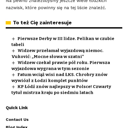
Na pewno znaleźlibyśmy jeszcze wiele łódzkich
nazwisk, które powinny się na tej liście znaleźć.
To też Cię zainteresuje
Pierwsze Derby w III lidze. Pelikan w czubie
tabeli
Widzew przełamał wyjazdową niemoc.
Vuković: „Mocne słowa w szatni”
Widzew czekał prawie pół roku. Pierwsza
wyjazdowa wygrana w tym sezonie
Fatum wciąż wisi nad ŁKS. Chrobry znów
wywiózł z Łodzi komplet punktów
KP Łódź znów najlepszy w Polsce! Czwarty
tytuł mistrza kraju po siedmiu latach
Quick Link
Contact Us
Blog Index