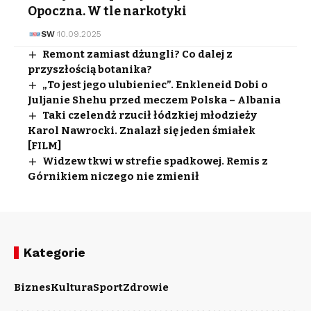
Opoczna. W tle narkotyki
SW
10.09.2025
Remont zamiast dżungli? Co dalej z
przyszłością botanika?
„To jest jego ulubieniec”. Enkleneid Dobi o
Juljanie Shehu przed meczem Polska – Albania
Taki czelendż rzucił łódzkiej młodzieży
Karol Nawrocki. Znalazł się jeden śmiałek
[FILM]
Widzew tkwi w strefie spadkowej. Remis z
Górnikiem niczego nie zmienił
Kategorie
Biznes
Kultura
Sport
Zdrowie