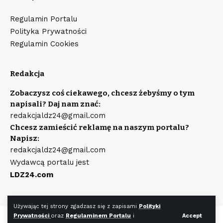
Regulamin Portalu
Polityka Prywatności
Regulamin Cookies
Redakcja
Zobaczysz coś ciekawego, chcesz żebyśmy o tym
napisali? Daj nam znać:
redakcjaldz24@gmail.com
Chcesz zamieścić reklamę na naszym portalu?
Napisz:
redakcjaldz24@gmail.com
Wydawcą portalu jest
LDZ24.com
Używając tej strony zgadzasz się z zapisami
Polityki
Prywatności
oraz
Regulaminem Portalu
i
Accept
©
LDZ24.com
Wszystkie prawa zastrzeżone. Wykonanie strony