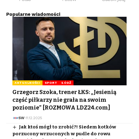
Popularne wiadomości
AKTUALNOŚCI
SPORT
ŁÓDŹ
Grzegorz Szoka, trener ŁKS: „Jesienią
część piłkarzy nie grała na swoim
poziomie” [ROZMOWA LDZ24.com]
SW
11.12.2025
Jak ktoś mógł to zrobić?! Siedem kotków
porzucony wrzuconych w pudle do rowu