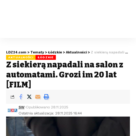
LDZ24.com
>
Tematy
>
Łódzkie
>
Aktualności
>
Z siekierą napadali na salon z automatami. Grozi im 20 lat [FILM]
AKTUALNOŚCI
ŁÓDZKIE
Z siekierą napadali na salon z
automatami. Grozi im 20 lat
[FILM]
SW
Opublikowano 28.11.2025
Ostatnia aktualizacja: 28.11.2025 16:44