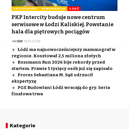
AKTUALNOŚCI
KOMUNIKACJA
ŁÓDŹ
PKP Intercity buduje nowe centrum
serwisowe w Łodzi Kaliskiej. Powstanie
hala dla piętrowych pociągów
SW
13.01.2026
Łódź ma najnowocześniejszy mammograf w
regionie. Kosztował 2,5 miliona złotych
Rossmann Run 2026 bije rekordy przed
startem. Prawie 5 tysięcy osób już się zapisało
Proces Sebastiana M. Sąd odrzucił
ekspertyzę
PGE Budowlani Łódź wracają do gry. Seria
finałowa trwa
Kategorie