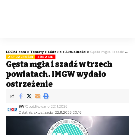
LDZ24.com
>
Tematy
>
Łódzkie
>
Aktualności
>
Gęsta mgła i szadź w trzech powiatach. IMGW wydało ostrzeżenie
AKTUALNOŚCI
ŁÓDZKIE
Gęsta mgła i szadź w trzech
powiatach. IMGW wydało
ostrzeżenie
SW
Opublikowano 22.11.2025
Ostatnia aktualizacja: 22.11.2025 20:16