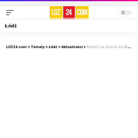
Łódź
LDZ24.com
>
Tematy
>
Łódź
>
Aktualności
>
Śmierć na torach na Widzewie. Śledczy podejrzewają, że…