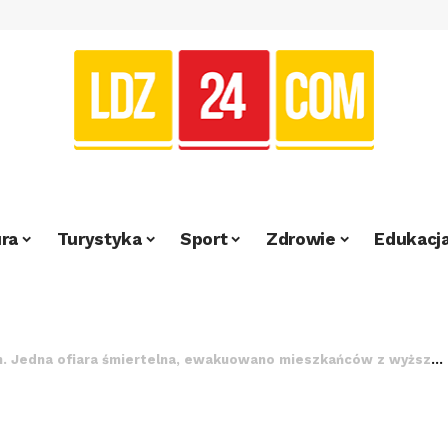
ra
Turystyka
Sport
Zdrowie
Edukacj
Jedna ofiara śmiertelna, ewakuowano mieszkańców z wyższego piętra [FILM]