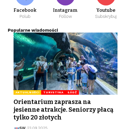
Facebook
Instagram
Youtube
Polub
Follow
Subskrybuj
Popularne wiadomości
AKTUALNOŚCI
TURYSTYKA
ŁÓDŹ
Orientarium zaprasza na
jesienne atrakcje. Seniorzy płacą
tylko 20 złotych
SW
23.09.2025