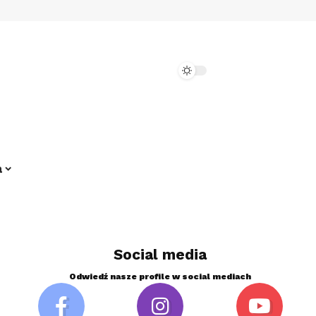
a
Social media
Odwiedź nasze profile w social mediach