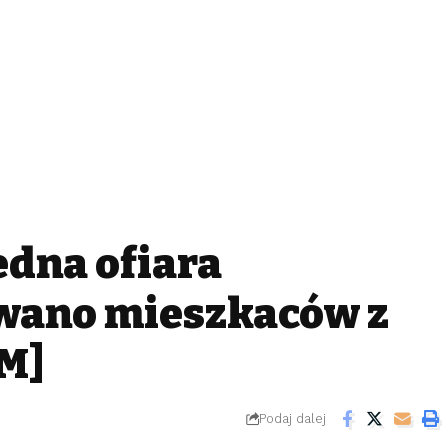
edna ofiara
wano mieszkańców z
LM]
Podaj dalej