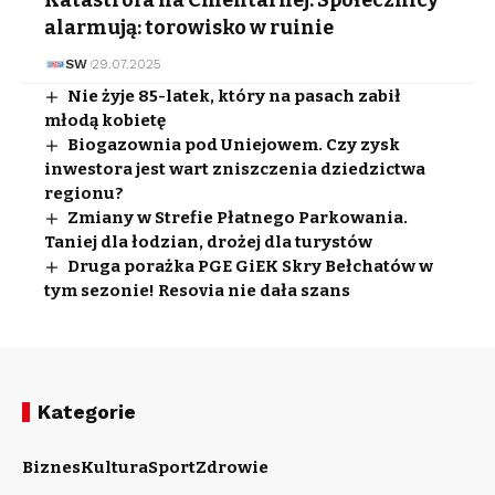
Katastrofa na Cmentarnej. Społecznicy
alarmują: torowisko w ruinie
SW
29.07.2025
Nie żyje 85-latek, który na pasach zabił
młodą kobietę
Biogazownia pod Uniejowem. Czy zysk
inwestora jest wart zniszczenia dziedzictwa
regionu?
Zmiany w Strefie Płatnego Parkowania.
Taniej dla łodzian, drożej dla turystów
Druga porażka PGE GiEK Skry Bełchatów w
tym sezonie! Resovia nie dała szans
Kategorie
Biznes
Kultura
Sport
Zdrowie