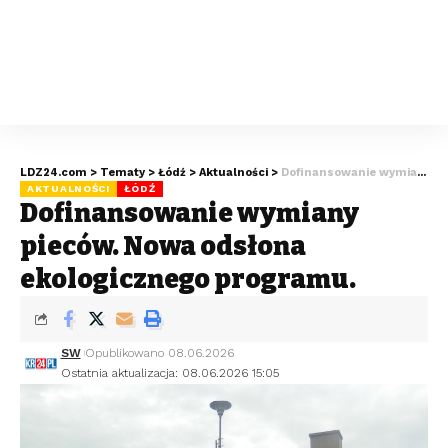
LDZ24.com
>
Tematy
>
Łódź
>
Aktualności
>
Dofinansowanie wymiany pieców. Nowa odsłona ekologicznego programu.
AKTUALNOŚCI
ŁÓDŹ
Dofinansowanie wymiany
pieców. Nowa odsłona
ekologicznego programu.
SW
Opublikowano 08.06.2026
Ostatnia aktualizacja: 08.06.2026 15:05