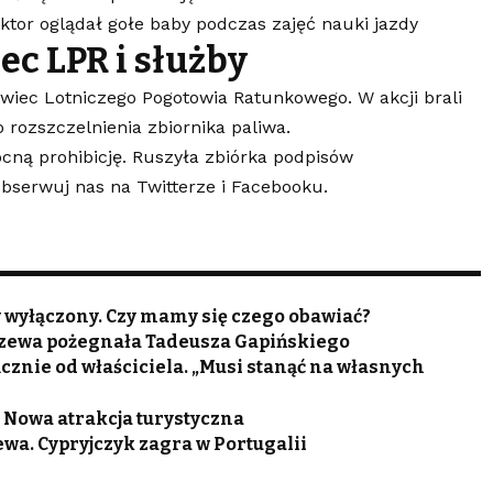
ruktor oglądał gołe baby podczas zajęć nauki jazdy
c LPR i służby
wiec Lotniczego Pogotowia Ratunkowego. W akcji brali
o rozszczelnienia zbiornika paliwa.
ocną prohibicję. Ruszyła zbiórka podpisów
 Obserwuj nas na
Twitterze
i
Facebooku
.
 wyłączony. Czy mamy się czego obawiać?
idzewa pożegnała Tadeusza Gapińskiego
cznie od właściciela. „Musi stanąć na własnych
 Nowa atrakcja turystyczna
wa. Cypryjczyk zagra w Portugalii