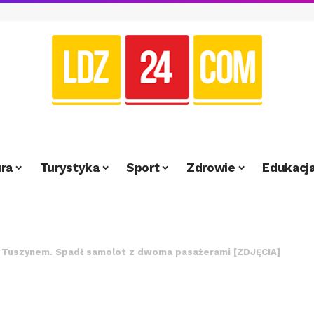
ra
Turystyka
Sport
Zdrowie
Edukacj
 Tuszynem. Spadł samolot z dwoma pasażerami [ZDJĘCIA]