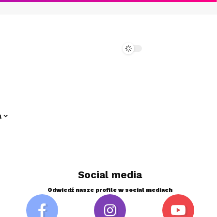
a
Social media
Odwiedź nasze profile w social mediach