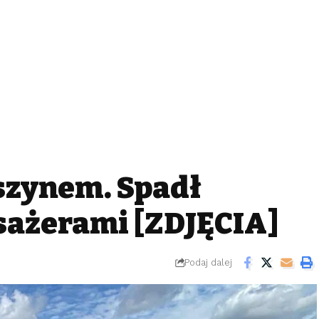
szynem. Spadł
sażerami [ZDJĘCIA]
Podaj dalej