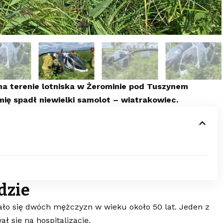
 na terenie lotniska w Żerominie pod Tuszynem
ę spadł niewielki samolot – wiatrakowiec.
dzie
ało się dwóch mężczyzn w wieku około 50 lat. Jeden z
ał się na hospitalizację.