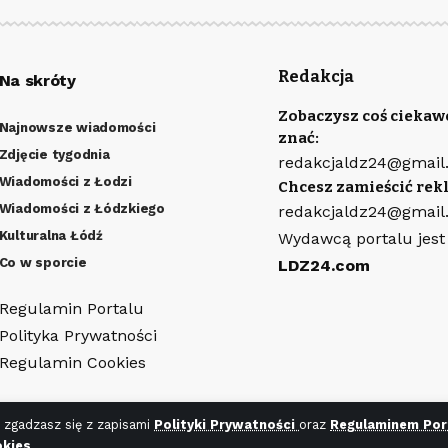
Redakcja
Na skróty
Zobaczysz coś ciekaw
Najnowsze wiadomości
znać:
Zdjęcie tygodnia
redakcjaldz24@gmail
Wiadomości z Łodzi
Chcesz zamieścić rek
Wiadomości z Łódzkiego
redakcjaldz24@gmail
Kulturalna Łódź
Wydawcą portalu jest
Co w sporcie
LDZ24.com
Regulamin Portalu
Polityka Prywatności
Regulamin Cookies
 zgadzasz się z zapisami
Polityki Prywatności
oraz
Regulaminem Por
kies