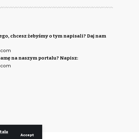
ego, chcesz żebyśmy o tym napisali? Daj nam
.com
lamę na naszym portalu? Napisz:
.com
talu
Accept