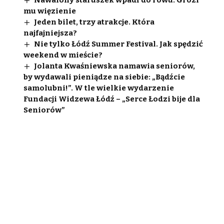
Nawalony staruszek wpadł do rowu. Grozi
mu więzienie
Jeden bilet, trzy atrakcje. Która
najfajniejsza?
Nie tylko Łódź Summer Festival. Jak spędzić
weekend w mieście?
Jolanta Kwaśniewska namawia seniorów,
by wydawali pieniądze na siebie: „Bądźcie
samolubni!”. W tle wielkie wydarzenie
Fundacji Widzewa Łódź – „Serce Łodzi bije dla
Seniorów”