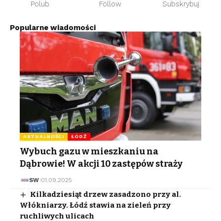
Polub
Follow
Subskrybuj
Popularne wiadomości
AKTUALNOŚCI
ŁÓDŹ
Wybuch gazu w mieszkaniu na
Dąbrowie! W akcji 10 zastępów straży
SW
01.09.2025
Kilkadziesiąt drzew zasadzono przy al.
Włókniarzy. Łódź stawia na zieleń przy
ruchliwych ulicach