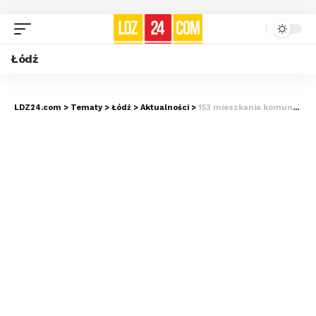
Łódź
LDZ24.com
>
Tematy
>
Łódź
>
Aktualności
>
153 mieszkania komunalne przy Pabianickiej. Zobacz WIZUALIZACJE