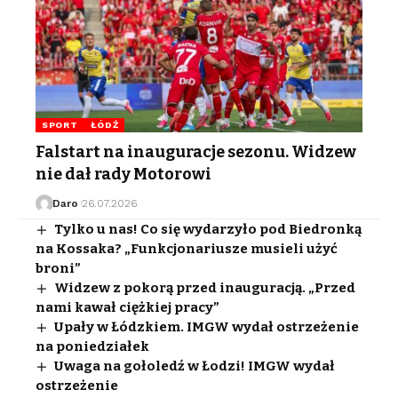
SPORT
ŁÓDŹ
Falstart na inauguracje sezonu. Widzew
nie dał rady Motorowi
Daro
26.07.2026
Tylko u nas! Co się wydarzyło pod Biedronką
na Kossaka? „Funkcjonariusze musieli użyć
broni”
Widzew z pokorą przed inauguracją. „Przed
nami kawał ciężkiej pracy”
Upały w Łódzkiem. IMGW wydał ostrzeżenie
na poniedziałek
Uwaga na gołoledź w Łodzi! IMGW wydał
ostrzeżenie