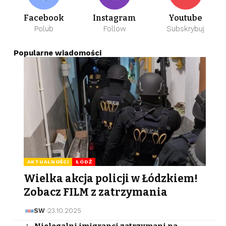
Facebook
Instagram
Youtube
Polub
Follow
Subskrybuj
Popularne wiadomości
AKTUALNOŚCI
ŁÓDŹ
Wielka akcja policji w Łódzkiem!
Zobacz FILM z zatrzymania
SW
23.10.2025