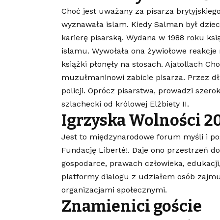
Choć jest uważany za pisarza brytyjskiego
wyznawała islam. Kiedy Salman był dziecki
karierę pisarską. Wydana w 1988 roku ksi
islamu. Wywołała ona żywiołowe reakcje 
książki płonęły na stosach. Ajatollach Ch
muzułmaninowi zabicie pisarza. Przez dł
policji. Oprócz pisarstwa, prowadzi szer
szlachecki od królowej Elżbiety II.
Igrzyska Wolności 2
Jest to międzynarodowe forum myśli i p
Fundację Liberté!. Daje ono przestrzeń 
gospodarce, prawach człowieka, edukacji, 
platformy dialogu z udziałem osób zajmuj
organizacjami społecznymi.
Znamienici goście