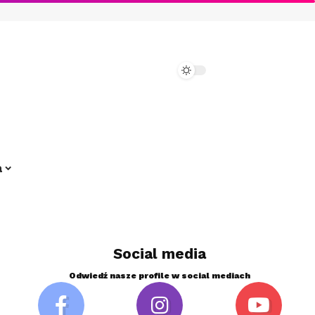
a
Social media
Odwiedź nasze profile w social mediach