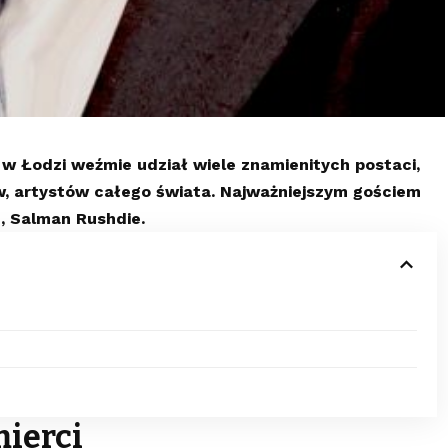
 w Łodzi weźmie udział wiele znamienitych postaci,
w, artystów całego świata. Najważniejszym gościem
z, Salman Rushdie.
mierci