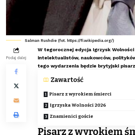
Salman Rushdie (fot. https://fi.wikipedia.org/)
W tegorocznej edycja Igrzysk Wolności
intelektualistów, naukowców, politykó
Podaj dalej
tego wydarzenia będzie brytyjski pisar
Zawartość
Pisarz z wyrokiem śmierci
Igrzyska Wolności 2026
Znamienici goście
Pisarz z wyrokiem ś