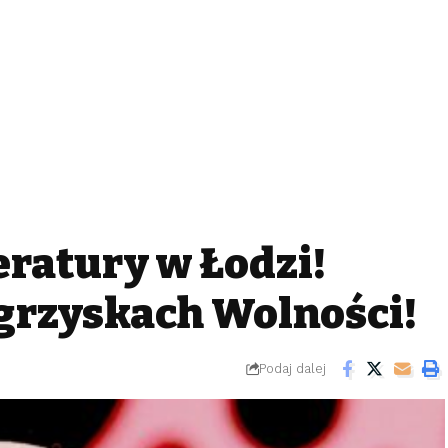
eratury w Łodzi!
grzyskach Wolności!
Podaj dalej