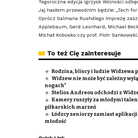
Tegoroczna edycja Igrzysk Wolności odbę
Jaj hasłem przewodnim będzie: „Tech for
Oprócz Salmana Rushdiego imprezę zaszc
Applebaum, Gerd Leonhard, Michael Beckl
Michał Kobosko czy prof. Piotr Sankowski.
To też Cię zainteresuje
Rodzina, bliscy i ludzie Widzewa
Widzew nie może być zależny wyłą
nogach”
Stelios Andreou odchodzi z Widze
Kamery ruszyły za młodymi talen
piłkarskich marzeń
Łódzcy seniorzy zamiast aplikacji
młodość
Quick Link