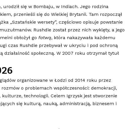
, urodził się w Bombaju, w Indiach. Jego rodzina
em, przenieśli się do Wielkiej Brytanii. Tam rozpoczął
ążka „Szatańskie wersety”, częściowo opisuje powstanie
muzułmanów. Rushdie został przez nich wyklęty, a jego
omeini obłożył go
fatwą
, która nakazywała każdemu
ugi czas Rushdie przebywał w ukryciu i pod ochroną
oką działalność społeczną. W 2007 roku otrzymał tytuł
026
oglądów organizowane w Łodzi od 2014 roku przez
do rozmów o problemach współczesności: demokracji,
kulturze, technologii. Celem Igrzysk jest stworzenie
ących się kulturą, nauką, administracją, biznesem i