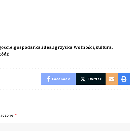
goście
gospodarka
idea
Igrzyska Wolności
kultura
Łódź
Facebook
Twitter
naczone
*