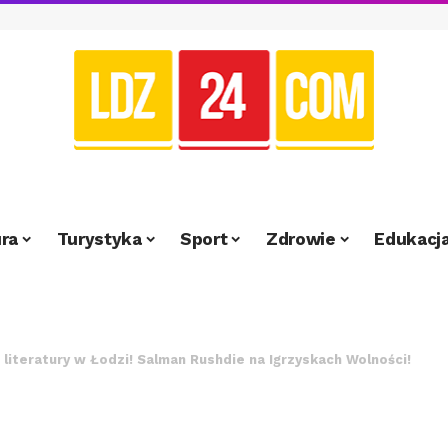
ra
Turystyka
Sport
Zdrowie
Edukacj
literatury w Łodzi! Salman Rushdie na Igrzyskach Wolności!