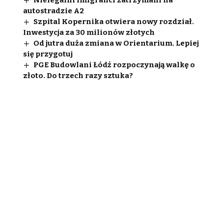
Nielegalni imigranci zatrzymani na
autostradzie A2
Szpital Kopernika otwiera nowy rozdział.
Inwestycja za 30 milionów złotych
Od jutra duża zmiana w Orientarium. Lepiej
się przygotuj
PGE Budowlani Łódź rozpoczynają walkę o
złoto. Do trzech razy sztuka?