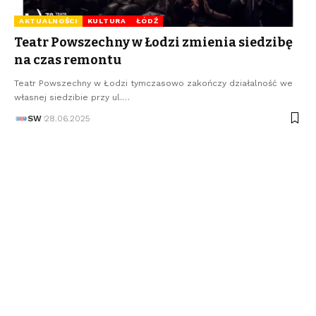
AKTUALNOŚCI
KULTURA
ŁÓDŹ
Teatr Powszechny w Łodzi zmienia siedzibę
na czas remontu
Teatr Powszechny w Łodzi tymczasowo zakończy działalność we
własnej siedzibie przy ul.…
SW
28.06.2025