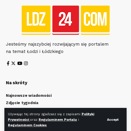
Jesteśmy najszybciej rozwijającym się portalem
na temat Łodzi i Łódzkiego
Na skróty
Najnowsze wiadomości
Zdjęcie tygodnia
Wiadomości z Łodzi
Używając tej strony zgadzasz się z zapisami
Polityki
Wiadomości z Łódzkiego
Prywatności
oraz
Regulaminem Portalu
i
Accept
Kulturalna Łódź
Regulaminem Cookies