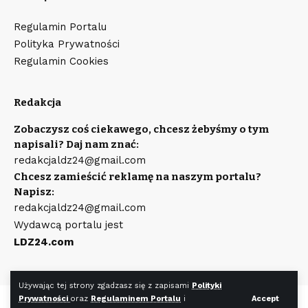
Regulamin Portalu
Polityka Prywatności
Regulamin Cookies
Redakcja
Zobaczysz coś ciekawego, chcesz żebyśmy o tym
napisali? Daj nam znać:
redakcjaldz24@gmail.com
Chcesz zamieścić reklamę na naszym portalu?
Napisz:
redakcjaldz24@gmail.com
Wydawcą portalu jest
LDZ24.com
Używając tej strony zgadzasz się z zapisami
Polityki
Prywatności
oraz
Regulaminem Portalu
i
Accept
©
LDZ24.com
Wszystkie prawa zastrzeżone. Wykonanie strony