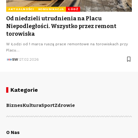
AKTUALNOŚCI
KOMUNIKACJA
ŁÓDŹ
Od niedzieli utrudnienia na Placu
Niepodległości. Wszystko przez remont
torowiska
W Łodzi od 1 marca ruszą prace remontowe na torowiskach przy
Placu…
SW
27.02.2026
Kategorie
Biznes
Kultura
Sport
Zdrowie
O Nas