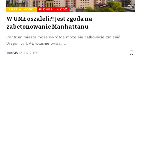
AKTUALNOŚCI
BIZNES
ŁÓDŹ
W UMŁ oszaleli?! Jest zgoda na
zabetonowanie Manhattanu
Centrum miasta może wkrótce może się całkowicie zmienić.
Urzędnicy UMŁ właśnie wydali…
SW
21.07.2025