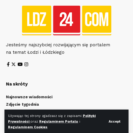
Jesteśmy najszybciej rozwijającym się portalem
na temat Łodzi i Łódzkiego
Na skróty
Najnowsze wiadomości
Zdjęcie tygodnia
Wiadomości z Łodzi
Używając tej strony zgadzasz się z zapisami
Polityki
Wiadomości z Łódzkiego
Prywatności
oraz
Regulaminem Portalu
i
Accept
Kulturalna Łódź
Regulaminem Cookies