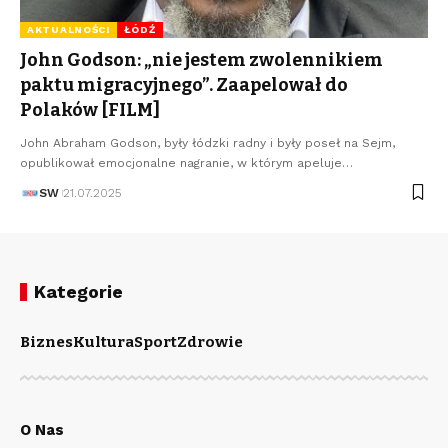
AKTUALNOŚCI
ŁÓDŹ
John Godson: „nie jestem zwolennikiem
paktu migracyjnego”. Zaapelował do
Polaków [FILM]
John Abraham Godson, były łódzki radny i były poseł na Sejm,
opublikował emocjonalne nagranie, w którym apeluje…
SW
21.07.2025
Kategorie
Biznes
Kultura
Sport
Zdrowie
O Nas