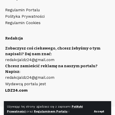
Regulamin Portalu
Polityka Prywatności
Regulamin Cookies
Redakcja
Zobaczysz coś ciekawego, chcesz żebyśmy o tym
napisali? Daj nam znać:
redakcjaldz24@gmail.com
Chcesz zamieścić reklamę na naszym portalu?
Napisz:
redakcjaldz24@gmail.com
Wydawcą portalu jest
LDZ24.com
Używając tej strony zgadzasz się z zapisami
Polityki
Prywatności
oraz
Regulaminem Portalu
i
Accept
©
LDZ24.com
Wszystkie prawa zastrzeżone. Wykonanie strony