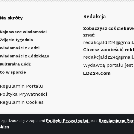
Redakcja
Na skróty
Zobaczysz coś ciekaw
Najnowsze wiadomości
znać:
Zdjęcie tygodnia
redakcjaldz24@gmail
Wiadomości z Łodzi
Chcesz zamieścić rek
Wiadomości z Łódzkiego
redakcjaldz24@gmail
Kulturalna Łódź
Wydawcą portalu jest
Co w sporcie
LDZ24.com
Regulamin Portalu
Polityka Prywatności
Regulamin Cookies
 zgadzasz się z zapisami
Polityki Prywatności
oraz
Regulaminem Por
kies
ny
WR7.pl