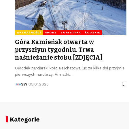
AKTUALNOŚCI
SPORT
TURYSTYKA
ŁÓDZKIE
Góra Kamieńsk otwarta w
przyszłym tygodniu. Trwa
naśnieżanie stoku [ZDJĘCIA]
Ośrodek narciarski koło Bełchatowa już za kilka dni przyjmie
pierwszych narciarzy. Armatki…
SW
05.01.2026
Kategorie