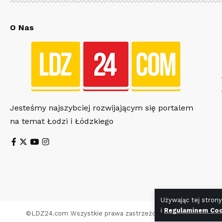
O Nas
Jesteśmy najszybciej rozwijającym się portalem
na temat Łodzi i Łódzkiego
Używając tej strony
i
Regulaminem Coo
©
LDZ24.com
Wszystkie prawa zastrzeżone. Wykonanie stro