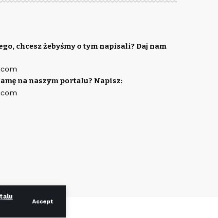
ego, chcesz żebyśmy o tym napisali? Daj nam
.com
lamę na naszym portalu? Napisz:
.com
talu
Accept