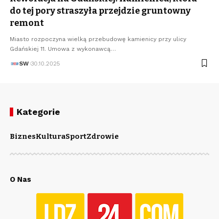
do tej pory straszyła przejdzie gruntowny
remont
Miasto rozpoczyna wielką przebudowę kamienicy przy ulicy
Gdańskiej 11. Umowa z wykonawcą…
SW
30.10.2025
Kategorie
Biznes
Kultura
Sport
Zdrowie
O Nas