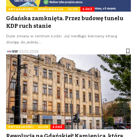
AKTUALNOŚCI
KOMUNIKACJA
ULICE
ŁÓDŹ
Gdańska zamknięta. Przez budowę tunelu
KDP ruch stanie
Duże zmiany w centrum Łodzi. Już niedługo kierowcy stracą
dostęp do jednej…
SW
23.02.2026
AKTUALNOŚCI
ULICE
ŁÓDŹ
Rewolucja na Gdańskiej! Kamienica, która