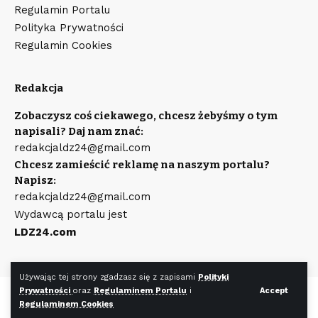
Regulamin Portalu
Polityka Prywatności
Regulamin Cookies
Redakcja
Zobaczysz coś ciekawego, chcesz żebyśmy o tym
napisali? Daj nam znać:
redakcjaldz24@gmail.com
Chcesz zamieścić reklamę na naszym portalu?
Napisz:
redakcjaldz24@gmail.com
Wydawcą portalu jest
LDZ24.com
Używając tej strony zgadzasz się z zapisami
Polityki
Prywatności
oraz
Regulaminem Portalu
i
Accept
©
LDZ24.com
Wszystkie prawa zastrzeżone. Wykonanie strony
Regulaminem Cookies
WR7.pl