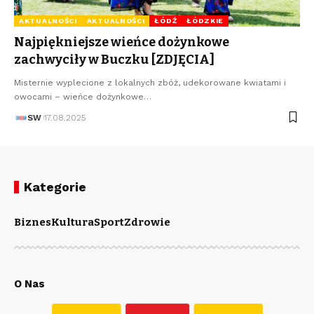
AKTUALNOŚCI
AKTUALNOŚCI
ŁÓDŹ
ŁÓDZKIE
Najpiękniejsze wieńce dożynkowe
zachwyciły w Buczku [ZDJĘCIA]
Misternie wyplecione z lokalnych zbóż, udekorowane kwiatami i
owocami – wieńce dożynkowe…
SW
17.08.2025
Kategorie
Biznes
Kultura
Sport
Zdrowie
O Nas