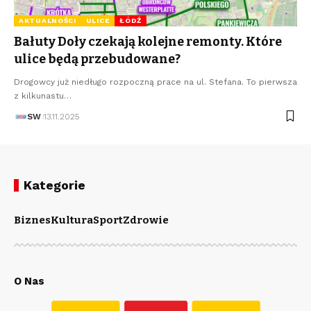
AKTUALNOŚCI
ULICE
ŁÓDŹ
Bałuty Doły czekają kolejne remonty. Które
ulice będą przebudowane?
Drogowcy już niedługo rozpoczną prace na ul. Stefana. To pierwsza
z kilkunastu…
SW
13.11.2025
Kategorie
Biznes
Kultura
Sport
Zdrowie
O Nas