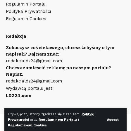
Regulamin Portalu
Polityka Prywatności
Regulamin Cookies
Redakcja
Zobaczysz coś ciekawego, chcesz żebyśmy o tym
napisali? Daj nam znać:
redakcjaldz24@gmail.com
Chcesz zamieścić reklamę na naszym portalu?
Napisz:
redakcjaldz24@gmail.com
Wydawcą portalu jest
LDZ24.com
Używając tej strony zgadzasz się z zapisami
Polityki
Prywatności
oraz
Regulaminem Portalu
i
Accept
©
LDZ24.com
Wszystkie prawa zastrzeżone. Wykonanie strony
Regulaminem Cookies
WR7.pl