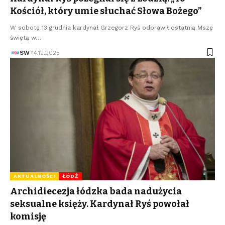
Kościół, który umie słuchać Słowa Bożego”
W sobotę 13 grudnia kardynał Grzegorz Ryś odprawił ostatnią Mszę
świętą w…
SW
14.12.2025
AKTUALNOŚCI
ŁÓDŹ
Archidiecezja łódzka bada nadużycia
seksualne księży. Kardynał Ryś powołał
komisję