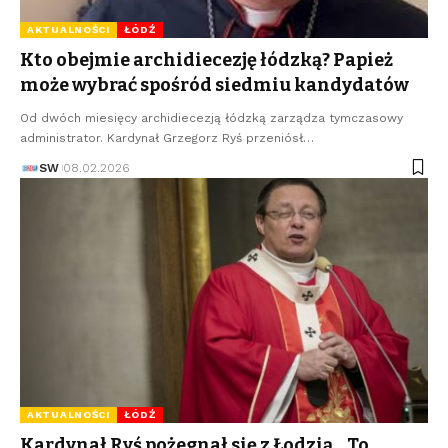
AKTUALNOŚCI
ŁÓDŹ
Kto obejmie archidiecezję łódzką? Papież
może wybrać spośród siedmiu kandydatów
Od dwóch miesięcy archidiecezją łódzką zarządza tymczasowy
administrator. Kardynał Grzegorz Ryś przeniósł…
SW
08.02.2026
AKTUALNOŚCI
ŁÓDŹ
Kardynał Ryś pożegnał się z Łodzią. „To