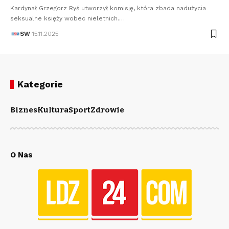
Kardynał Grzegorz Ryś utworzył komisję, która zbada nadużycia
seksualne księży wobec nieletnich.…
SW
15.11.2025
Kategorie
Biznes
Kultura
Sport
Zdrowie
O Nas