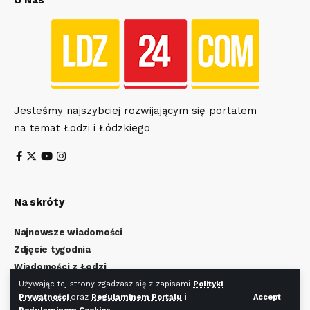
O Nas
Jesteśmy najszybciej rozwijającym się portalem
na temat Łodzi i Łódzkiego
Na skróty
Najnowsze wiadomości
Zdjęcie tygodnia
Wiadomości z Łodzi
Wiadomości z Łódzkiego
Używając tej strony zgadzasz się z zapisami
Polityki
Prywatności
oraz
Regulaminem Portalu
i
Accept
Kulturalna Łódź