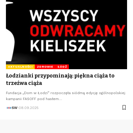
AKTUALNOŚCI
ZDROWIE
ŁÓDŹ
Łodzianki przypominają: piękna ciąża to
trzeźwa ciąża
Fundacja „Dom w Łodzi” rozpoczęła siódmą edycję ogólnopolskiej
kampanii FASOFF pod hasłem…
SW
08.09.2025