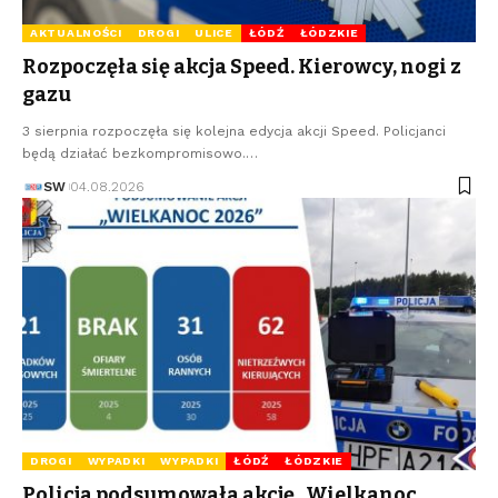
AKTUALNOŚCI
DROGI
ULICE
ŁÓDŹ
ŁÓDZKIE
Rozpoczęła się akcja Speed. Kierowcy, nogi z
gazu
3 sierpnia rozpoczęła się kolejna edycja akcji Speed. Policjanci
będą działać bezkompromisowo.…
SW
04.08.2026
DROGI
WYPADKI
WYPADKI
ŁÓDŹ
ŁÓDZKIE
Policja podsumowała akcję „Wielkanoc