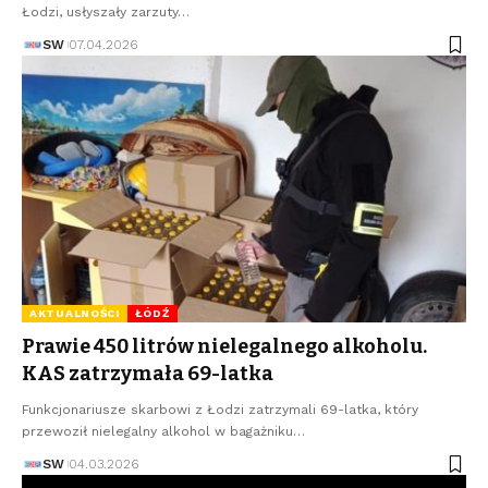
Łodzi, usłyszały zarzuty…
SW
07.04.2026
AKTUALNOŚCI
ŁÓDŹ
Prawie 450 litrów nielegalnego alkoholu.
KAS zatrzymała 69-latka
Funkcjonariusze skarbowi z Łodzi zatrzymali 69-latka, który
przewoził nielegalny alkohol w bagażniku…
SW
04.03.2026