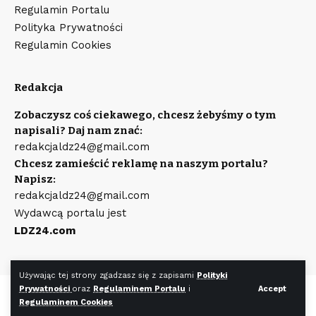
Regulamin Portalu
Polityka Prywatności
Regulamin Cookies
Redakcja
Zobaczysz coś ciekawego, chcesz żebyśmy o tym
napisali? Daj nam znać:
redakcjaldz24@gmail.com
Chcesz zamieścić reklamę na naszym portalu?
Napisz:
redakcjaldz24@gmail.com
Wydawcą portalu jest
LDZ24.com
Używając tej strony zgadzasz się z zapisami
Polityki
Prywatności
oraz
Regulaminem Portalu
i
Accept
©
LDZ24.com
Wszystkie prawa zastrzeżone. Wykonanie strony
Regulaminem Cookies
WR7.pl